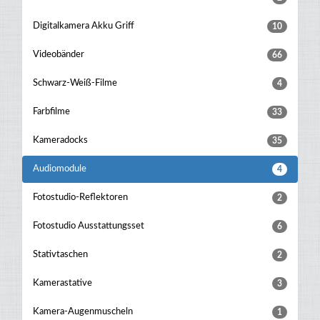
Digitalkamera Akku Griff
10
Videobänder
66
Schwarz-Weiß-Filme
4
Farbfilme
33
Kameradocks
35
Audiomodule
4
Fotostudio-Reflektoren
2
Fotostudio Ausstattungsset
6
Stativtaschen
2
Kamerastative
3
Kamera-Augenmuscheln
1