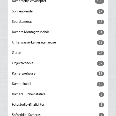
Kameraobjektivadapter
105
Sonnenblende
27
Sportkameras
46
Kamera Montagezubehör
31
Unterwasserkameragehaeuse
35
Gurte
28
Objektivdeckel
39
Kameragehäuse
18
Kamerakabel
45
Kamera-Einbeinstative
3
Fotostudio-Blitzlichter
1
Sofortbild-Kameras
2