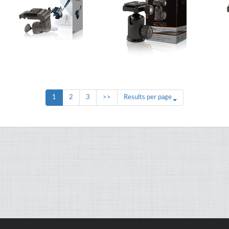
1
2
3
>>
Results per page