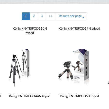
1
2
3
>>
Results per page
König KN-TRIPOD110N
König KN-TRIPOD17N tripod
tripod
d
König KN-TRIPOD44N tripod
König KN-TRIPOD50 tripod