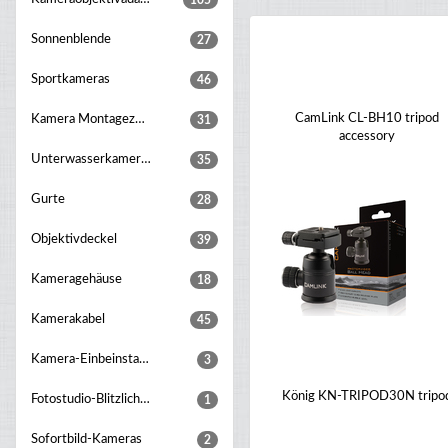
105
Sonnenblende
27
Sportkameras
46
CamLink CL-BH10 tripod
Kamera Montagezubehör
31
accessory
Unterwasserkameragehaeuse
35
Gurte
28
Objektivdeckel
39
Kameragehäuse
18
Kamerakabel
45
Kamera-Einbeinstative
3
König KN-TRIPOD30N tripo
Fotostudio-Blitzlichter
1
Sofortbild-Kameras
2