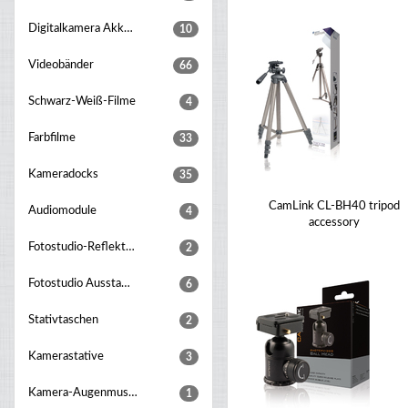
Digitalkamera Akku Griff
10
Videobänder
66
Schwarz-Weiß-Filme
4
Farbfilme
33
Kameradocks
35
CamLink CL-BH40 tripod
Audiomodule
4
accessory
Fotostudio-Reflektoren
2
Fotostudio Ausstattungsset
6
Stativtaschen
2
Kamerastative
3
Kamera-Augenmuscheln
1