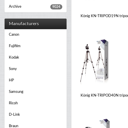
Archive
9024
König KN-TRIPOD19N tripo
Manufacturers
Canon
Fujifilm
Kodak
Sony
HP
Samsung
König KN-TRIPOD40N tripo
Ricoh
D-Link
Braun