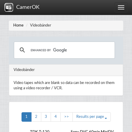
CamerOK
Toggle
naviga
Home
Videobänder
Videobänder
Video tapes which are blank so data can be recorded on them
using a video recorder / VCR.
1
2
3
4
>>
Results per page