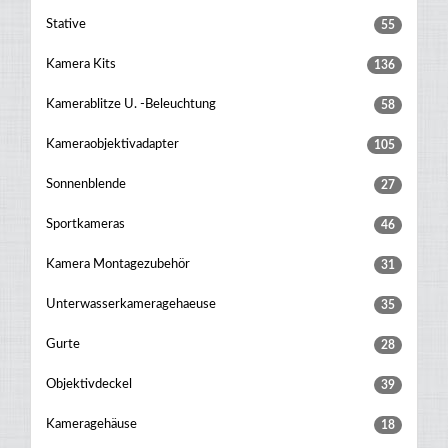
Stative
55
Kamera Kits
136
Kamerablitze U. -beleuchtung
58
Kameraobjektivadapter
105
Sonnenblende
27
Sportkameras
46
Kamera Montagezubehör
31
Unterwasserkameragehaeuse
35
Gurte
28
Objektivdeckel
39
Kameragehäuse
18