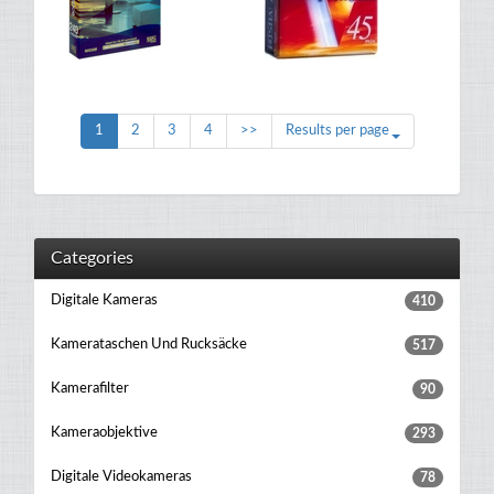
1
2
3
4
>>
Results per page
Categories
Digitale Kameras
410
Kamerataschen Und Rucksäcke
517
Kamerafilter
90
Kameraobjektive
293
Digitale Videokameras
78