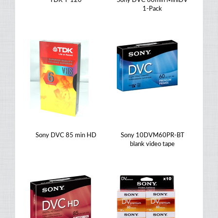
TDK T-120
Sony DVC 60min MiniDV
1-Pack
Sony DVC 85 min HD
Sony 10DVM60PR-BT
blank video tape