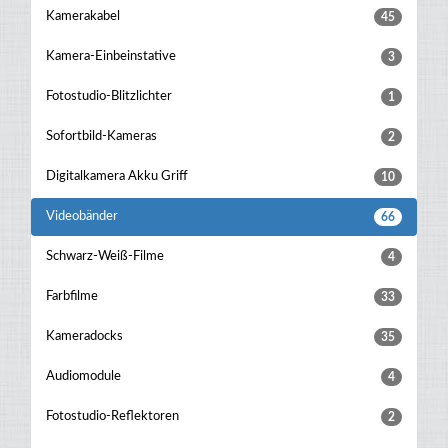
Kamerakabel
45
Kamera-Einbeinstative
3
Fotostudio-Blitzlichter
1
Sofortbild-Kameras
2
Digitalkamera Akku Griff
10
Videobänder
66
Schwarz-Weiß-Filme
4
Farbfilme
33
Kameradocks
35
Audiomodule
4
Fotostudio-Reflektoren
2