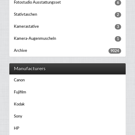
Fotostudio Ausstattungsset
6
Stativtaschen
2
Kamerastative
3
Kamera-Augenmuscheln
1
Archive
9024
Manufacturers
Canon
Fujifilm
Kodak
Sony
HP