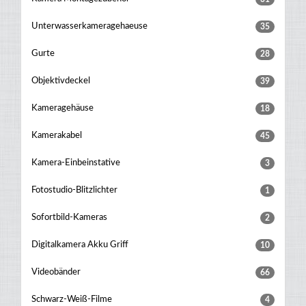
Unterwasserkameragehaeuse
35
Gurte
28
Objektivdeckel
39
Kameragehäuse
18
Kamerakabel
45
Kamera-Einbeinstative
3
Fotostudio-Blitzlichter
1
Sofortbild-Kameras
2
Digitalkamera Akku Griff
10
Videobänder
66
Schwarz-Weiß-Filme
4