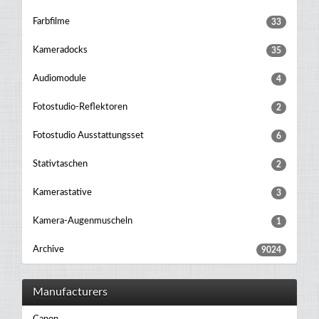
Farbfilme
33
Kameradocks
35
Audiomodule
4
Fotostudio-Reflektoren
2
Fotostudio Ausstattungsset
6
Stativtaschen
2
Kamerastative
3
Kamera-Augenmuscheln
1
Archive
9024
Manufacturers