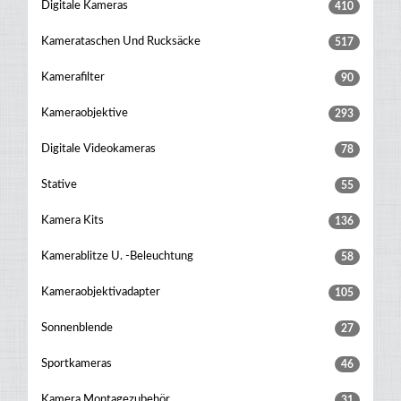
Digitale Kameras
410
Kamerataschen Und Rucksäcke
517
Kamerafilter
90
Kameraobjektive
293
Digitale Videokameras
78
Stative
55
Kamera Kits
136
Kamerablitze U. -beleuchtung
58
Kameraobjektivadapter
105
Sonnenblende
27
Sportkameras
46
Kamera Montagezubehör
31