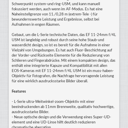
Schwerpunkt system-und ring-USM, und kann manuell
fokussiert werden, auch wenn im AF-Modus. Es hat eine
Naheinstellgrenze von 11./0,28 m (extrem-Tele -) für
bewundernswerte Leistung und Ergebnisse, selbst bei
Aufnahmen in engen Räumen.
Gebaut, um die L-Serie technische Daten, das EF 11-24mm f/4L
USM ist langlebig und robust durch seine hohe Staub-und
wasserdicht design, so ist es bereit für die Aufnahme in einer
Vielzahl von Umgebungen. Es hat auch Fluor-Beschichtung auf
der Vorder-und Rückseite Elemente für die Reduzierung von
Schlieren und Fingerabdrücke. Mit einem kompakten design, das
enthält eine integrierte Kapuze und Kompatibilität mit allen
EOS-Kameras mit EF 11-24mm f/4L USM ist ein muss-haben-
Objektiv für Fotografen, die Nachfrage hervorragende Leistung
für eine wirklich ausdrucksstarke Bilder überall.
Features
- L-Serie ultra-Weitwinkel-zoom-Objektiv mit einer
beeindruckenden ab 11mm Brennweite, qualitativ hochwertige,
ausdrucksstarke Bilder.
- Neue optische design und die Verwendung eines Super-UD-
element und eine UD-Linse hilft deutlich reduzieren
chromatische aberration.