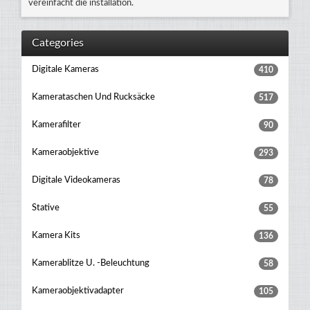
vereinfacht die installation.
Categories
Digitale Kameras
410
Kamerataschen Und Rucksäcke
517
Kamerafilter
90
Kameraobjektive
293
Digitale Videokameras
78
Stative
55
Kamera Kits
136
Kamerablitze U. -beleuchtung
58
Kameraobjektivadapter
105