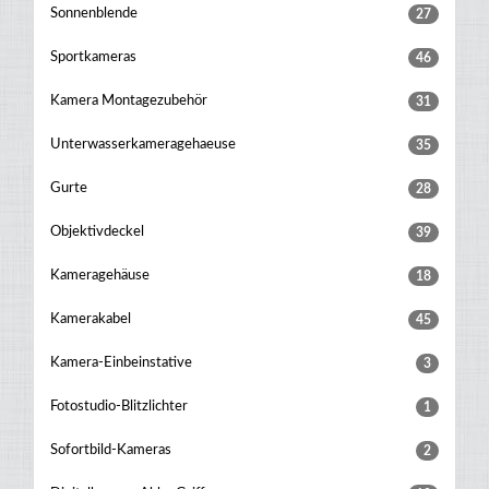
Sonnenblende
27
Sportkameras
46
Kamera Montagezubehör
31
Unterwasserkameragehaeuse
35
Gurte
28
Objektivdeckel
39
Kameragehäuse
18
Kamerakabel
45
Kamera-Einbeinstative
3
Fotostudio-Blitzlichter
1
Sofortbild-Kameras
2