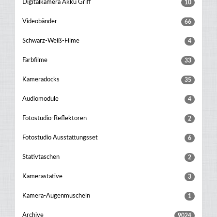
Digitalkamera Akku Griff
10
Videobänder
66
Schwarz-Weiß-Filme
4
Farbfilme
33
Kameradocks
35
Audiomodule
4
Fotostudio-Reflektoren
2
Fotostudio Ausstattungsset
6
Stativtaschen
2
Kamerastative
3
Kamera-Augenmuscheln
1
Archive
9024