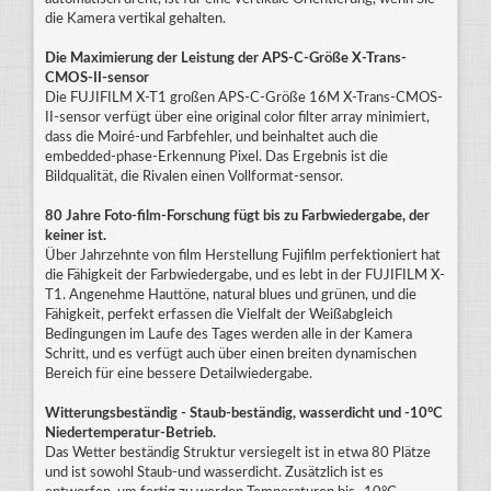
die Kamera vertikal gehalten.
Die Maximierung der Leistung der APS-C-Größe X-Trans-
CMOS-II-sensor
Die FUJIFILM X-T1 großen APS-C-Größe 16M X-Trans-CMOS-
II-sensor verfügt über eine original color filter array minimiert,
dass die Moiré-und Farbfehler, und beinhaltet auch die
embedded-phase-Erkennung Pixel. Das Ergebnis ist die
Bildqualität, die Rivalen einen Vollformat-sensor.
80 Jahre Foto-film-Forschung fügt bis zu Farbwiedergabe, der
keiner ist.
Über Jahrzehnte von film Herstellung Fujifilm perfektioniert hat
die Fähigkeit der Farbwiedergabe, und es lebt in der FUJIFILM X-
T1. Angenehme Hauttöne, natural blues und grünen, und die
Fähigkeit, perfekt erfassen die Vielfalt der Weißabgleich
Bedingungen im Laufe des Tages werden alle in der Kamera
Schritt, und es verfügt auch über einen breiten dynamischen
Bereich für eine bessere Detailwiedergabe.
Witterungsbeständig - Staub-beständig, wasserdicht und -10°C
Niedertemperatur-Betrieb.
Das Wetter beständig Struktur versiegelt ist in etwa 80 Plätze
und ist sowohl Staub-und wasserdicht. Zusätzlich ist es