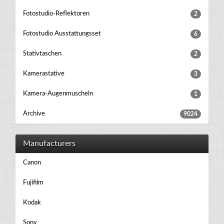
Fotostudio-Reflektoren
2
Fotostudio Ausstattungsset
6
Stativtaschen
2
Kamerastative
3
Kamera-Augenmuscheln
1
Archive
9024
Manufacturers
Canon
Fujifilm
Kodak
Sony