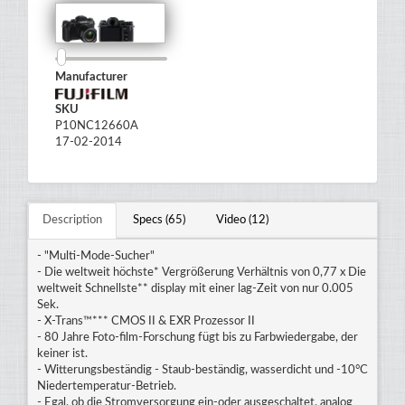
Manufacturer
SKU
P10NC12660A
17-02-2014
Description
Specs (65)
Video (12)
- "Multi-Mode-Sucher"
- Die weltweit höchste* Vergrößerung Verhältnis von 0,77 x Die
weltweit Schnellste** display mit einer lag-Zeit von nur 0.005
Sek.
- X-Trans™*** CMOS II & EXR Prozessor II
- 80 Jahre Foto-film-Forschung fügt bis zu Farbwiedergabe, der
keiner ist.
- Witterungsbeständig - Staub-beständig, wasserdicht und -10°C
Niedertemperatur-Betrieb.
- Egal, ob die Stromversorgung ein-oder ausgeschaltet, analog