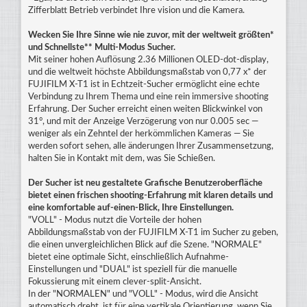
Zifferblatt Betrieb verbindet Ihre vision und die Kamera.
Wecken Sie Ihre Sinne wie nie zuvor, mit der weltweit größten*
und Schnellste** Multi-Modus Sucher.
Mit seiner hohen Auflösung 2.36 Millionen OLED-dot-display,
und die weltweit höchste Abbildungsmaßstab von 0,77 x* der
FUJIFILM X-T1 ist in Echtzeit-Sucher ermöglicht eine echte
Verbindung zu Ihrem Thema und eine rein immersive shooting
Erfahrung. Der Sucher erreicht einen weiten Blickwinkel von
31°, und mit der Anzeige Verzögerung von nur 0.005 sec —
weniger als ein Zehntel der herkömmlichen Kameras — Sie
werden sofort sehen, alle änderungen Ihrer Zusammensetzung,
halten Sie in Kontakt mit dem, was Sie Schießen.
Der Sucher ist neu gestaltete Grafische Benutzeroberfläche
bietet einen frischen shooting-Erfahrung mit klaren details und
eine komfortable auf-einen-Blick, Ihre Einstellungen.
"VOLL" - Modus nutzt die Vorteile der hohen
Abbildungsmaßstab von der FUJIFILM X-T1 im Sucher zu geben,
die einen unvergleichlichen Blick auf die Szene. "NORMALE"
bietet eine optimale Sicht, einschließlich Aufnahme-
Einstellungen und "DUAL" ist speziell für die manuelle
Fokussierung mit einem clever-split-Ansicht.
In der "NORMALEN" und "VOLL" - Modus, wird die Ansicht
automatisch dreht, ist für eine vertikale Orientierung, wenn Sie