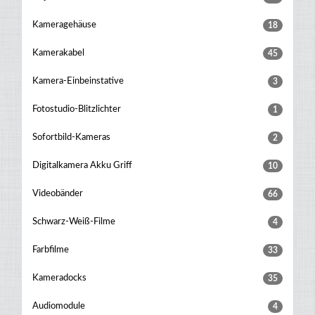
Kameragehäuse
18
Kamerakabel
45
Kamera-Einbeinstative
3
Fotostudio-Blitzlichter
1
Sofortbild-Kameras
2
Digitalkamera Akku Griff
10
Videobänder
66
Schwarz-Weiß-Filme
4
Farbfilme
33
Kameradocks
35
Audiomodule
4