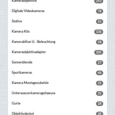
Kameraobjektive
293
Digitale Videokameras
78
Stative
55
Kamera Kits
136
Kamerablitze U. -beleuchtung
58
Kameraobjektivadapter
105
Sonnenblende
27
Sportkameras
46
Kamera Montagezubehör
31
Unterwasserkameragehaeuse
35
Gurte
28
Objektivdeckel
39