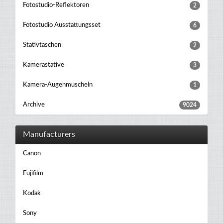
Fotostudio-Reflektoren
2
Fotostudio Ausstattungsset
6
Stativtaschen
2
Kamerastative
3
Kamera-Augenmuscheln
1
Archive
9024
Manufacturers
Canon
Fujifilm
Kodak
Sony