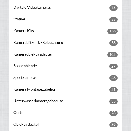
Digitale Videokameras
78
Stative
55
Kamera Kits
136
Kamerablitze U. -beleuchtung
58
Kameraobjektivadapter
105
Sonnenblende
27
Sportkameras
46
Kamera Montagezubehör
31
Unterwasserkameragehaeuse
35
Gurte
28
Objektivdeckel
39