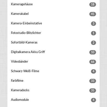
Kameragehäuse
18
Kamerakabel
45
Kamera-Einbeinstative
3
Fotostudio-Blitzlichter
1
Sofortbild-Kameras
2
Digitalkamera Akku Griff
10
Videobänder
66
Schwarz-Weiß-Filme
4
Farbfilme
33
Kameradocks
35
Audiomodule
4