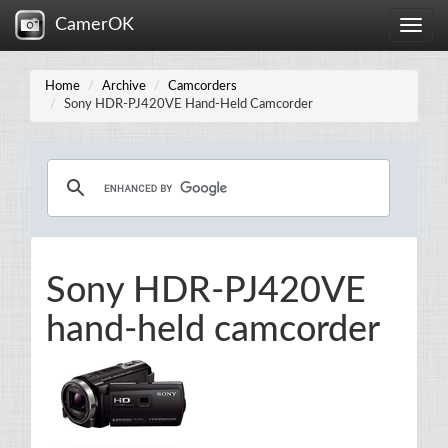
CamerOK
Toggle
naviga
Home
Archive
Camcorders
Sony HDR-PJ420VE Hand-Held Camcorder
Sony HDR-PJ420VE
hand-held camcorder