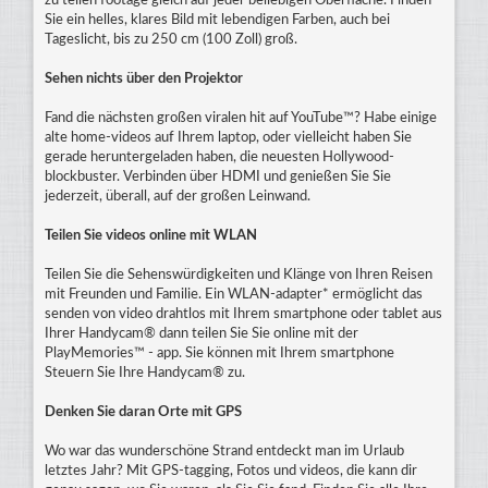
zu teilen footage gleich auf jeder beliebigen Oberfläche. Finden
Sie ein helles, klares Bild mit lebendigen Farben, auch bei
Tageslicht, bis zu 250 cm (100 Zoll) groß.
Sehen nichts über den Projektor
Fand die nächsten großen viralen hit auf YouTube™? Habe einige
alte home-videos auf Ihrem laptop, oder vielleicht haben Sie
gerade heruntergeladen haben, die neuesten Hollywood-
blockbuster. Verbinden über HDMI und genießen Sie Sie
jederzeit, überall, auf der großen Leinwand.
Teilen Sie videos online mit WLAN
Teilen Sie die Sehenswürdigkeiten und Klänge von Ihren Reisen
mit Freunden und Familie. Ein WLAN-adapter* ermöglicht das
senden von video drahtlos mit Ihrem smartphone oder tablet aus
Ihrer Handycam® dann teilen Sie Sie online mit der
PlayMemories™ - app. Sie können mit Ihrem smartphone
Steuern Sie Ihre Handycam® zu.
Denken Sie daran Orte mit GPS
Wo war das wunderschöne Strand entdeckt man im Urlaub
letztes Jahr? Mit GPS-tagging, Fotos und videos, die kann dir