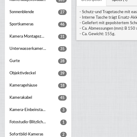
105
Sonnenblende
- Schutz-und Tragetasche mit ea
27
- Interne Tasche trägt Ersatz-Ak
- Geliefert mit gepolstertem Sch
Sportkameras
46
- Ca. Abmessungen (mm): B 150 
- Ca. Gewicht: 155g.
Kamera Montagezubehör
31
Unterwasserkameragehaeuse
35
Gurte
28
Objektivdeckel
39
Kameragehäuse
18
Kamerakabel
45
Kamera-Einbeinstative
3
Fotostudio-Blitzlichter
1
Sofortbild-Kameras
2