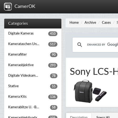
CamerOK
Home
Archive
Cases
Categories
Digitale Kameras
410
Kamerataschen Und Rucksäcke
517
Kamerafilter
90
Kameraobjektive
293
Sony LCS-
Digitale Videokameras
78
Stative
55
Kamera Kits
136
Kamerablitze U. -beleuchtung
58
Kameraobjektivadapter
Description
Specs (4)