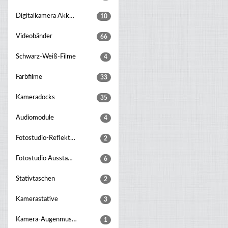
Digitalkamera Akku Griff
10
Videobänder
66
Schwarz-Weiß-Filme
4
Farbfilme
33
Kameradocks
35
Audiomodule
4
Fotostudio-Reflektoren
2
Fotostudio Ausstattungsset
6
Stativtaschen
2
Kamerastative
3
Kamera-Augenmuscheln
1