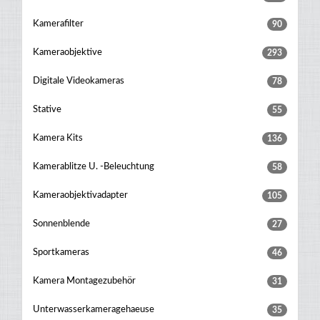
Kamerafilter
90
Kameraobjektive
293
Digitale Videokameras
78
Stative
55
Kamera Kits
136
Kamerablitze U. -beleuchtung
58
Kameraobjektivadapter
105
Sonnenblende
27
Sportkameras
46
Kamera Montagezubehör
31
Unterwasserkameragehaeuse
35