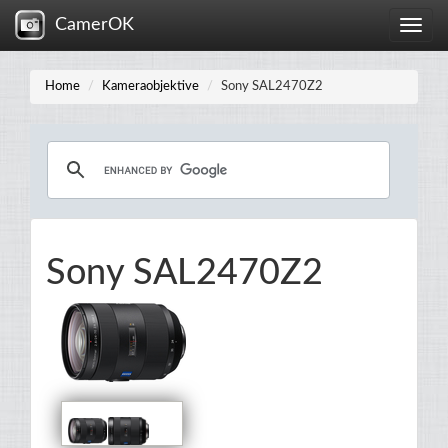
CamerOK
Toggle
naviga
Home
Kameraobjektive
Sony SAL2470Z2
Sony SAL2470Z2