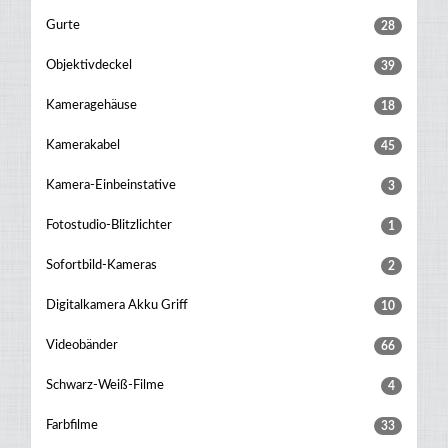
Gurte
28
Objektivdeckel
39
Kameragehäuse
18
Kamerakabel
45
Kamera-Einbeinstative
3
Fotostudio-Blitzlichter
1
Sofortbild-Kameras
2
Digitalkamera Akku Griff
10
Videobänder
66
Schwarz-Weiß-Filme
4
Farbfilme
33