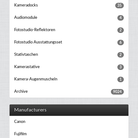
Kameradocks
35
Audiomodule
4
Fotostudio-Reflektoren
2
Fotostudio Ausstattungsset
6
Stativtaschen
2
Kamerastative
3
Kamera-Augenmuscheln
1
Archive
9024
Manufacturers
Canon
Fujifilm