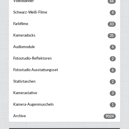
Videobänder
66
Schwarz-Weiß-Filme
4
Farbfilme
33
Kameradocks
35
Audiomodule
4
Fotostudio-Reflektoren
2
Fotostudio Ausstattungsset
6
Stativtaschen
2
Kamerastative
3
Kamera-Augenmuscheln
1
Archive
9024