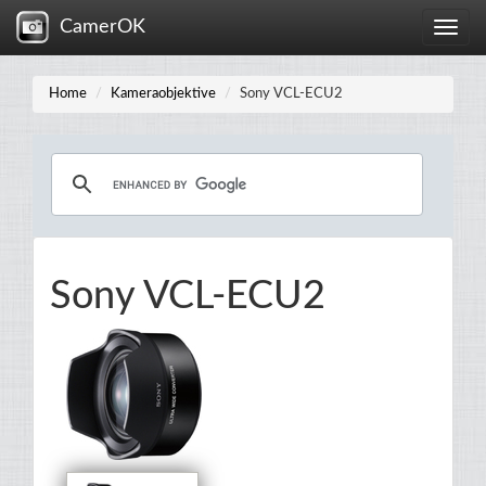
CamerOK
Toggle
naviga
Home
Kameraobjektive
Sony VCL-ECU2
Sony VCL-ECU2