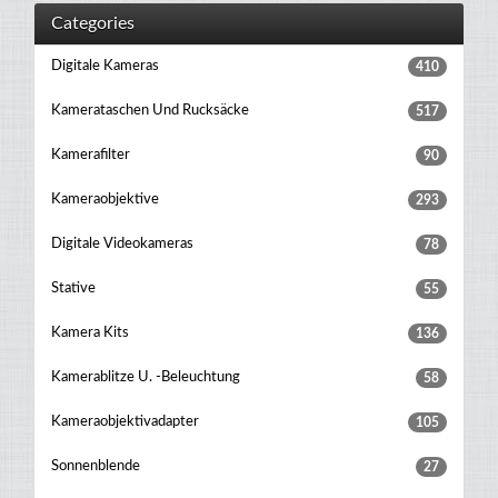
Categories
Digitale Kameras
410
Kamerataschen Und Rucksäcke
517
Kamerafilter
90
Kameraobjektive
293
Digitale Videokameras
78
Stative
55
Kamera Kits
136
Kamerablitze U. -beleuchtung
58
Kameraobjektivadapter
105
Sonnenblende
27