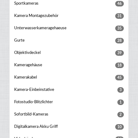
Sportkameras
46
Kamera Montagezubehör
31
Unterwasserkameragehaeuse
35
Gurte
28
Objektivdeckel
39
Kameragehäuse
18
Kamerakabel
45
Kamera-Einbeinstative
3
Fotostudio-Blitzlichter
1
Sofortbild-Kameras
2
Digitalkamera Akku Griff
10