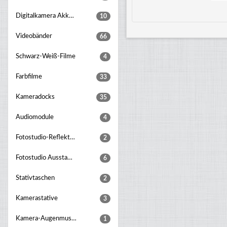
Digitalkamera Akku Griff
10
Videobänder
66
Schwarz-Weiß-Filme
4
Farbfilme
33
Kameradocks
35
Audiomodule
4
Fotostudio-Reflektoren
2
Fotostudio Ausstattungsset
6
Stativtaschen
2
Kamerastative
3
Kamera-Augenmuscheln
1