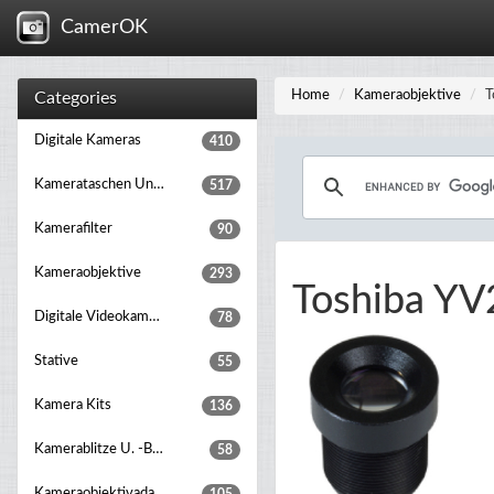
CamerOK
Home
Kameraobjektive
T
Categories
Digitale Kameras
410
Kamerataschen Und Rucksäcke
517
Kamerafilter
90
Kameraobjektive
293
Toshiba YV
Digitale Videokameras
78
Stative
55
Kamera Kits
136
Kamerablitze U. -beleuchtung
58
Kameraobjektivadapter