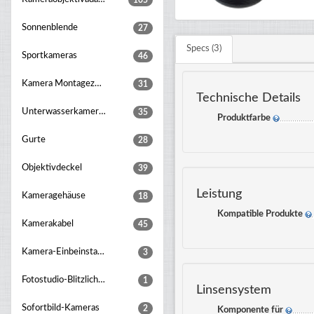
105
Sonnenblende
27
Specs (3)
Sportkameras
46
Kamera Montagezubehör
31
Technische Details
Unterwasserkameragehaeuse
35
Produktfarbe
Gurte
28
Objektivdeckel
39
Leistung
Kameragehäuse
18
Kompatible Produkte
Kamerakabel
45
Kamera-Einbeinstative
3
Fotostudio-Blitzlichter
1
Linsensystem
Sofortbild-Kameras
2
Komponente für