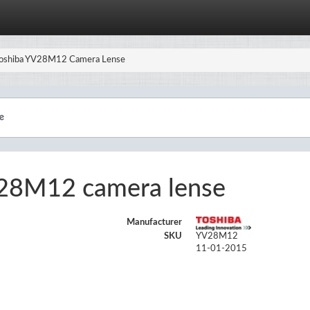
oshiba YV28M12 Camera Lense
28M12 camera lense
Manufacturer
SKU
YV28M12
11-01-2015