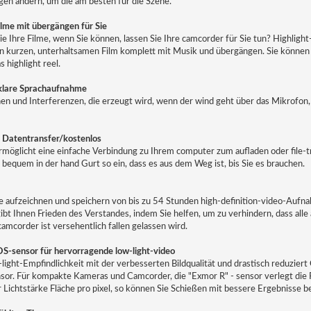
gen ändern, um die am besten für die Szene.
lme mit übergängen für Sie
 Ihre Filme, wenn Sie können, lassen Sie Ihre camcorder für Sie tun? Highlight
inen kurzen, unterhaltsamen Film komplett mit Musik und übergängen. Sie können
 highlight reel.
klare Sprachaufnahme
n und Interferenzen, die erzeugt wird, wenn der wind geht über das Mikrofon, s
n Datentransfer/kostenlos
möglicht eine einfache Verbindung zu Ihrem computer zum aufladen oder file-tr
 bequem in der hand Gurt so ein, dass es aus dem Weg ist, bis Sie es brauchen.
te aufzeichnen und speichern von bis zu 54 Stunden high-definition-video-Au
bt Ihnen Frieden des Verstandes, indem Sie helfen, um zu verhindern, dass all
amcorder ist versehentlich fallen gelassen wird.
S-sensor für hervorragende low-light-video
ight-Empfindlichkeit mit der verbesserten Bildqualität und drastisch reduziert 
or. Für kompakte Kameras und Camcorder, die "Exmor R" - sensor verlegt die F
 Lichtstärke Fläche pro pixel, so können Sie Schießen mit bessere Ergebnisse be