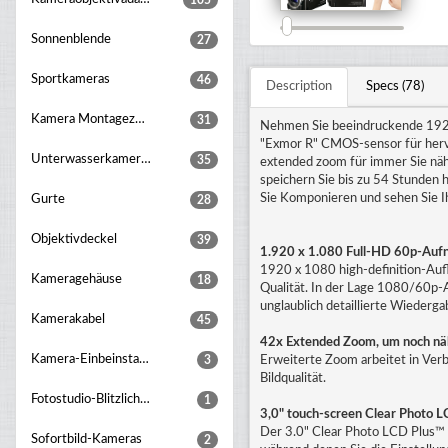
105
Sonnenblende
27
Sportkameras
46
Description
Specs (78)
Kamera Montagezubehör
31
Nehmen Sie beeindruckende 192
"Exmor R" CMOS-sensor für herv
Unterwasserkameragehaeuse
35
extended zoom für immer Sie näh
speichern Sie bis zu 54 Stunden 
Sie Komponieren und sehen Sie 
Gurte
28
Objektivdeckel
39
1.920 x 1.080 Full-HD 60p-Auf
1920 x 1080 high-definition-Auf
Kameragehäuse
18
Qualität. In der Lage 1080/60p
unglaublich detaillierte Wiederga
Kamerakabel
45
42x Extended Zoom, um noch näh
Kamera-Einbeinstative
3
Erweiterte Zoom arbeitet in Ver
Bildqualität.
Fotostudio-Blitzlichter
1
3,0" touch-screen Clear Photo 
Der 3.0" Clear Photo LCD Plus™ - 
Sofortbild-Kameras
2