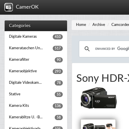
CamerOK
Home
Archive
Camcorde
Categories
Digitale Kameras
410
Kamerataschen Und Rucksäcke
517
Kamerafilter
90
Kameraobjektive
293
Sony HDR-
Digitale Videokameras
78
Stative
55
Kamera Kits
136
Kamerablitze U. -beleuchtung
58
Kameraobjektivadapter