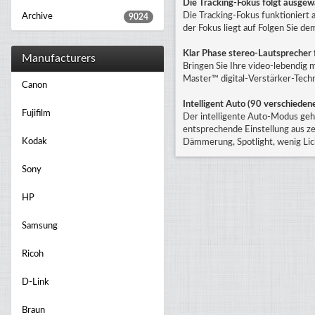
Die Tracking-Fokus folgt ausge
Die Tracking-Fokus funktioniert 
Archive
9024
der Fokus liegt auf Folgen Sie d
Klar Phase stereo-Lautsprecher
Manufacturers
Bringen Sie Ihre video-lebendig
Master™ digital-Verstärker-Techn
Canon
Intelligent Auto (90 verschiede
Fujifilm
Der intelligente Auto-Modus geht
entsprechende Einstellung aus z
Kodak
Dämmerung, Spotlight, wenig Lich
Sony
HP
Samsung
Ricoh
D-Link
Braun