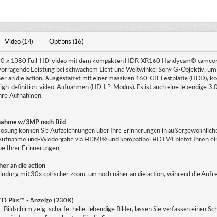
Video (14)
Options (16)
0 x 1080 Full-HD-video mit dem kompakten HDR-XR160 Handycam® camcorde
orragende Leistung bei schwachem Licht und Weitwinkel Sony G-Objektiv, um 
er an die action. Ausgestattet mit einer massiven 160-GB-Festplatte (HDD), k
high-definition-video-Aufnahmen (HD-LP-Modus). Es ist auch eine lebendige 3.
Ihre Aufnahmen.
nahme w/3MP noch Bild
lösung können Sie Aufzeichnungen über Ihre Erinnerungen in außergewöhnliche
-Aufnahme und-Wiedergabe via HDMI® und kompatibel HDTV4 bietet Ihnen ei
be Ihrer Erinnerungen.
er an die action
bindung mit 30x optischer zoom, um noch näher an die action, während die Aufr
LCD Plus™ - Anzeige (230K)
Bildschirm zeigt scharfe, helle, lebendige Bilder, lassen Sie verfassen einen Sc