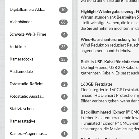
während denen Sie die Einstellun
Digitalkamera Akku Griff
10
Highlight-Wiedergabe erzeugt Fi
Warum stundenlang Bearbeiten Sie
Videobänder
66
stellt wichtige Szenen, die in e
die Sie aufnehmen möchten, in das
Schwarz-Weiß-Filme
4
Wind-Rauschunterdrückung für 
Wind Reduktion reduziert Rausche
Farbfilme
33
angenehmer sound-Erlebnis.
Kameradocks
35
Built-in USB-Kabel für einfache
Die high-speed, USB 2.0-Kabel er
Audiomodule
4
getrennten Kabeln. Es passt auch
Fotostudio-Reflektoren
2
160GB Festplatte
Eine integrierte 160GB Festplat
hinaus "HDD Smart Protection" gi
Fotostudio Ausstattungsset
6
Bilder verloren gehen, wenn der c
Stativtaschen
2
Back-illuminated "Exmor R" CMO
Erleben Sie atemberaubende low-l
Kamerastative
3
illuminated "Exmor R" CMOS-sens
schaltungen, die Maximierung der
Kamera-Augenmuscheln
1