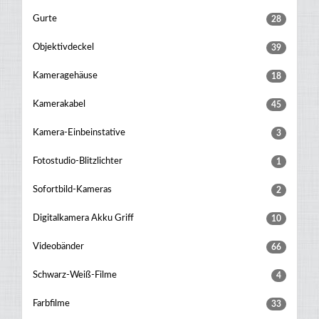
Gurte
28
Objektivdeckel
39
Kameragehäuse
18
Kamerakabel
45
Kamera-Einbeinstative
3
Fotostudio-Blitzlichter
1
Sofortbild-Kameras
2
Digitalkamera Akku Griff
10
Videobänder
66
Schwarz-Weiß-Filme
4
Farbfilme
33