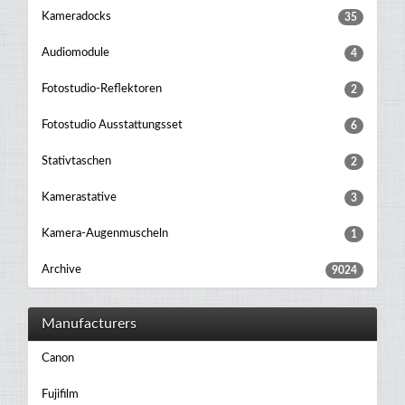
Kameradocks
35
Audiomodule
4
Fotostudio-Reflektoren
2
Fotostudio Ausstattungsset
6
Stativtaschen
2
Kamerastative
3
Kamera-Augenmuscheln
1
Archive
9024
Manufacturers
Canon
Fujifilm