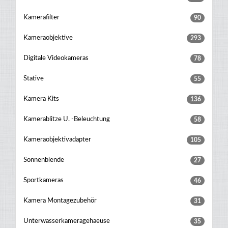
Kamerafilter
90
Kameraobjektive
293
Digitale Videokameras
78
Stative
55
Kamera Kits
136
Kamerablitze U. -beleuchtung
58
Kameraobjektivadapter
105
Sonnenblende
27
Sportkameras
46
Kamera Montagezubehör
31
Unterwasserkameragehaeuse
35